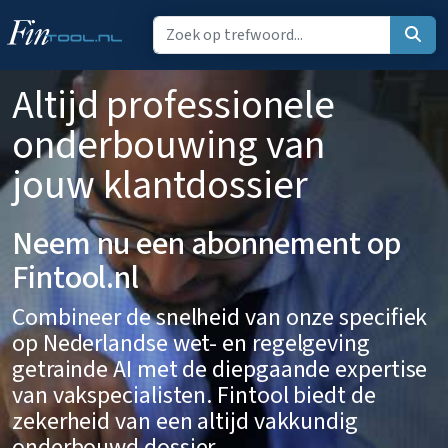
Altijd professionele
onderbouwing van
jouw klantdossier
Neem nu een abonnement op
Fintool.nl
Combineer de snelheid van onze specifiek
op Nederlandse wet- en regelgeving
getrainde AI met de diepgaande expertise
van vakspecialisten. Fintool biedt de
zekerheid van een altijd vakkundig
onderbouwd dossier.