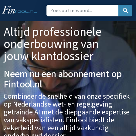
Altijd professionele
onderbouwing van
jouw klantdossier
Neem nu een abonnement op
Fintool.nl
Combineer de snelheid van onze specifiek
op Nederlandse wet- en regelgeving
getrainde AI met de diepgaande expertise
van vakspecialisten. Fintool biedt de
zekerheid van een altijd vakkundig
onderbouwd dossier.