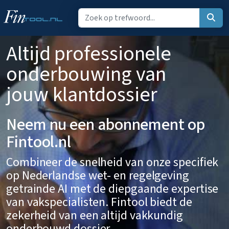
Altijd professionele
onderbouwing van
jouw klantdossier
Neem nu een abonnement op
Fintool.nl
Combineer de snelheid van onze specifiek
op Nederlandse wet- en regelgeving
getrainde AI met de diepgaande expertise
van vakspecialisten. Fintool biedt de
zekerheid van een altijd vakkundig
onderbouwd dossier.