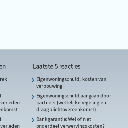
en
Laatste 5 reacties
rek
Eigenwoningschuld; kosten van
verbouwing
t
Eigenwoningschuld aangaan door
gverleden
partners (wettelijke regeling en
eenkomst
draagplichtovereenkomst)
t
Bankgarantie: Wel of niet
gverleden
onderdeel verwervingskosten?