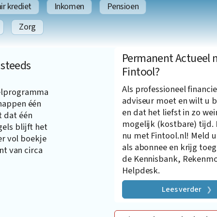
r krediet
Inkomen
Pensioen
Zorg
Permanent Actueel 
 steeds
Fintool?
Als professioneel financie
gelprogramma
adviseur moet en wilt u b
chappen één
en dat het liefst in zo wei
t dat één
mogelijk (kostbare) tijd.
ls blijft het
nu met Fintool.nl! Meld u
er vol boekje
als abonnee en krijg toe
nt van circa
de Kennisbank, Rekenmo
Helpdesk.
Lees verder