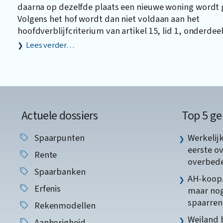
daarna op dezelfde plaats een nieuwe woning wordt
Volgens het hof wordt dan niet voldaan aan het
hoofdverblijfcriterium van artikel 15, lid 1, onderdee
Lees verder…
Actuele dossiers
Top 5 ge
Spaarpunten
Werkelij
eerste o
Rente
overbede
Spaarbanken
AH-koopz
Erfenis
maar nog
spaarren
Rekenmodellen
Weiland 
Aanhorigheid