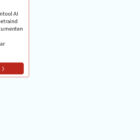
ntool AI
getraind
ocumenten
ar