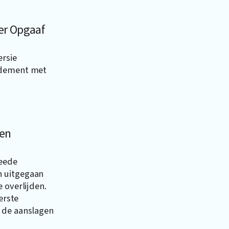
er Opgaaf
ersie
endement met
den
weede
n uitgegaan
 overlijden.
erste
 de aanslagen