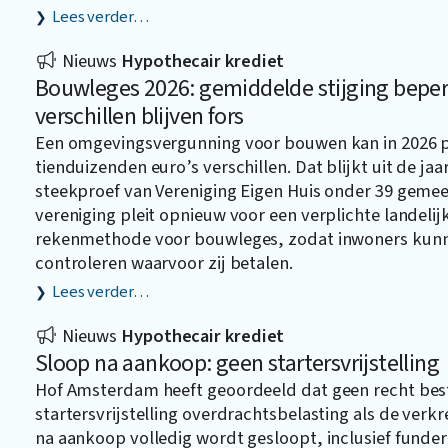
Lees verder…
Nieuws
Hypothecair krediet
Bouwleges 2026: gemiddelde stijging beper
verschillen blijven fors
Een omgevingsvergunning voor bouwen kan in 2026 
tienduizenden euro’s verschillen. Dat blijkt uit de jaar
steekproef van Vereniging Eigen Huis onder 39 geme
vereniging pleit opnieuw voor een verplichte landelij
rekenmethode voor bouwleges, zodat inwoners kun
controleren waarvoor zij betalen.
Lees verder…
Nieuws
Hypothecair krediet
Sloop na aankoop: geen startersvrijstelling
Hof Amsterdam heeft geoordeeld dat geen recht bes
startersvrijstelling overdrachtsbelasting als de ver
na aankoop volledig wordt gesloopt, inclusief funder