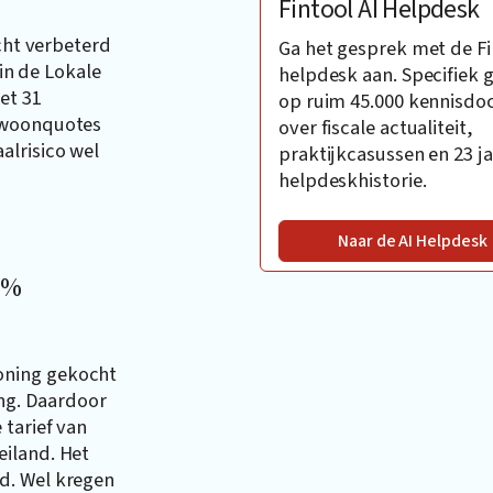
Fintool AI Helpdesk
icht verbeterd
Ga het gesprek met de Fi
 in de Lokale
helpdesk aan. Specifiek 
et 31
op ruim 45.000 kennisd
e woonquotes
over fiscale actualiteit,
alrisico wel
praktijkcasussen en 23 ja
helpdeskhistorie.
Naar de AI Helpdesk
4%
oning gekocht
ing. Daardoor
tarief van
eiland. Het
d. Wel kregen