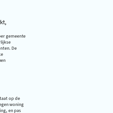
kt,
per gemeente
lijkse
enten. De
ke
nen
taat op de
kregen woning
ing, en pas