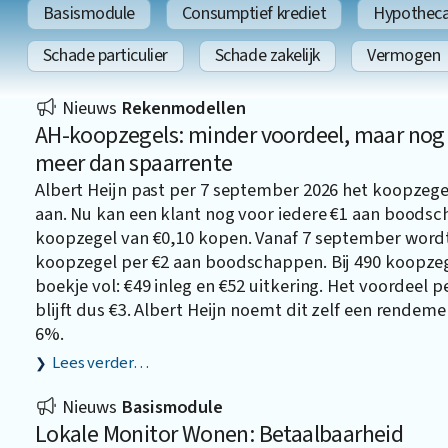
Basismodule
Consumptief krediet
Hypothecai
Schade particulier
Schade zakelijk
Vermogen
Nieuws
Rekenmodellen
AH-koopzegels: minder voordeel, maar nog
meer dan spaarrente
Albert Heijn past per 7 september 2026 het koopze
aan. Nu kan een klant nog voor iedere €1 aan boods
koopzegel van €0,10 kopen. Vanaf 7 september word
koopzegel per €2 aan boodschappen. Bij 490 koopzege
boekje vol: €49 inleg en €52 uitkering. Het voordeel p
blijft dus €3. Albert Heijn noemt dit zelf een rendeme
6%.
Lees verder…
Nieuws
Basismodule
Lokale Monitor Wonen: Betaalbaarheid