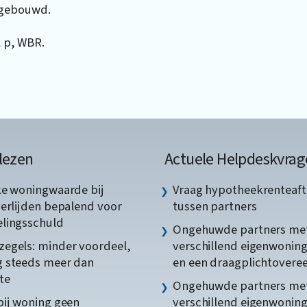
 gebouwd.
l p, WBR.
lezen
Actuele Helpdeskvrag
ke woningwaarde bij
Vraag hypotheekrenteaft
verlijden bepalend voor
tussen partners
lingsschuld
Ongehuwde partners me
egels: minder voordeel,
verschillend eigenwonin
 steeds meer dan
en een draagplichtover
te
Ongehuwde partners me
bij woning geen
verschillend eigenwonin