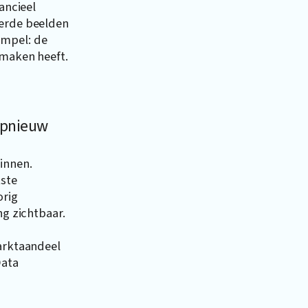
ancieel
eerde beelden
impel: de
 maken heeft.
 opnieuw
innen.
kste
orig
ng zichtbaar.
marktaandeel
Data