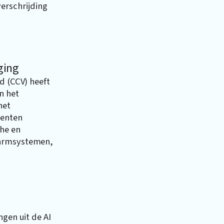
erschrijding
ging
d (CCV) heeft
n het
het
menten
che en
larmsystemen,
ngen uit de AI