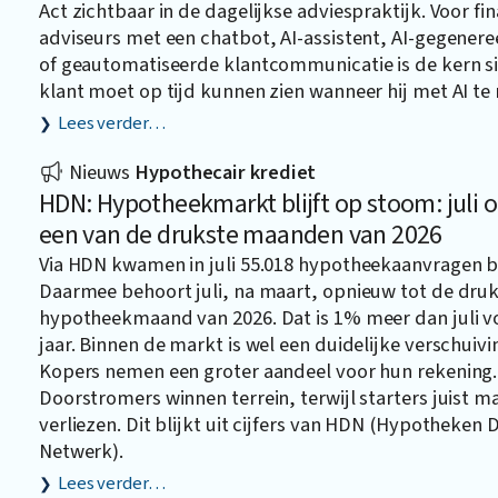
Act zichtbaar in de dagelijkse adviespraktijk. Voor fin
adviseurs met een chatbot, AI-assistent, AI-gegener
of geautomatiseerde klantcommunicatie is de kern s
klant moet op tijd kunnen zien wanneer hij met AI te
Lees verder…
Nieuws
Hypothecair krediet
HDN: Hypotheekmarkt blijft op stoom: juli
een van de drukste maanden van 2026
Via HDN kwamen in juli 55.018 hypotheekaanvragen b
Daarmee behoort juli, na maart, opnieuw tot de dru
hypotheekmaand van 2026. Dat is 1% meer dan juli v
jaar. Binnen de markt is wel een duidelijke verschuivi
Kopers nemen een groter aandeel voor hun rekening.
Doorstromers winnen terrein, terwijl starters juist 
verliezen. Dit blijkt uit cijfers van HDN (Hypotheken 
Netwerk).
Lees verder…