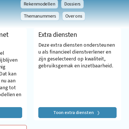
Rekenmodellen
Dossiers
Themanummers
Over ons
met
Extra diensten
Deze extra diensten ondersteunen
u als financieel dienstverlener en
el
zijn geselecteerd op kwaliteit,
ijblijven
gebruiksgemak en inzetbaarheid.
nig
 Dat kan
 nu aan
gang tot
dellen en
Toon extra diensten