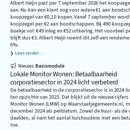
Albert Heijn past per 7 september 2026 het koopze
aan. Nu kan een klant nog voor iedere €1 aan boods
koopzegel van €0,10 kopen. Vanaf 7 september word
koopzegel per €2 aan boodschappen. Bij 490 koopzege
boekje vol: €49 inleg en €52 uitkering. Het voordeel p
blijft dus €3. Albert Heijn noemt dit zelf een rendeme
6%.
Lees verder…
Nieuws
Basismodule
Lokale Monitor Wonen: Betaalbaarheid
corporatiesector in 2024 licht verbeterd
De betaalbaarheid in de corporatiesector is in 2024 l
ten opzichte van 2023. Dat blijkt uit de nieuwe cijfers
Monitor Wonen (LMW) op
Waarstaatjegemeente.nl
, m
december 2024 als peildatum. Zowel de huur- als d
daalden, al nam het aantal huishoudens met een beta
toe.