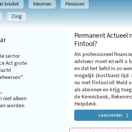
r krediet
Inkomen
Pensioen
Zorg
Permanent Actueel 
ar
Fintool?
Als professioneel financie
le sector
adviseur moet en wilt u b
ce Act grote
en dat het liefst in zo wei
dacht
mogelijk (kostbare) tijd.
eheersen”.
nu met Fintool.nl! Meld u
als abonnee en krijg toe
,
de Kennisbank, Rekenmo
 niet alleen
Helpdesk.
ten worden
Lees verder