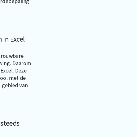
ardebepaling
 in Excel
etrouwbare
uwing. Daarom
Excel
. Deze
tool met de
t gebied van
 steeds