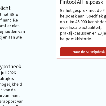
Fintool AI Helpdesk
licht
Ga het gesprek met de Fi
t het BGfo
helpdesk aan. Specifiek 
financiële
op ruim 45.000 kennisd
mt er niet.
over fiscale actualiteit,
 bijhouden van
praktijkcasussen en 23 ja
ijen aan wie
helpdeskhistorie.
Naar de AI Helpdesk
hypotheek
juli 2026
ktijk is
 mogelijkheid
an van de
aarvan moet
erapport van