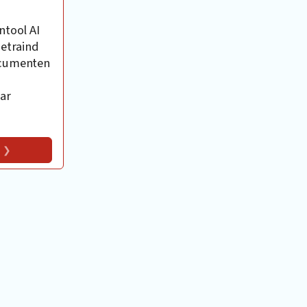
ntool AI
getraind
ocumenten
ar