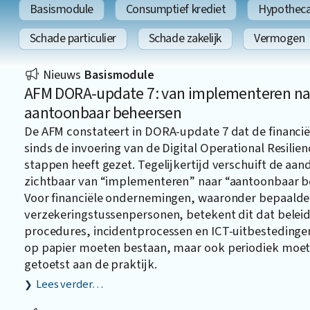
Basismodule
Consumptief krediet
Hypothecai
Schade particulier
Schade zakelijk
Vermogen
Nieuws
Basismodule
AFM DORA-update 7: van implementeren na
aantoonbaar beheersen
De AFM constateert in DORA-update 7 dat de financië
sinds de invoering van de Digital Operational Resilien
stappen heeft gezet. Tegelijkertijd verschuift de aan
zichtbaar van “implementeren” naar “aantoonbaar b
Voor financiële ondernemingen, waaronder bepaalde
verzekeringstussenpersonen, betekent dit dat beleid
procedures, incidentprocessen en ICT-uitbestedingen
op papier moeten bestaan, maar ook periodiek moe
getoetst aan de praktijk.
Lees verder…