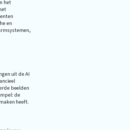
n het
het
menten
che en
larmsystemen,
ngen uit de AI
ancieel
eerde beelden
impel: de
 maken heeft.