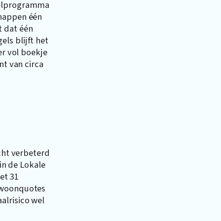
gelprogramma
chappen één
t dat één
ls blijft het
er vol boekje
nt van circa
icht verbeterd
 in de Lokale
et 31
e woonquotes
alrisico wel