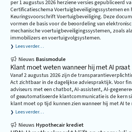
per 1 augustus 2026 herziene versies gepubliceerd va
Certificatieschema Voertuigbeveiligingssystemen en 
Keuringsvoorschrift Voertuigbeveiliging. Deze docu
vormen de basis voor de beoordeling van elektronis
mechanische voertuigbeveiligingssystemen, zoals a
immobilizers en voertuigvolgsystemen.
Lees verder…
Nieuws
Basismodule
Klant moet weten wanneer hij met AI praat
Vanaf 2 augustus 2026 zijn de transparantieverplichti
Act zichtbaar in de dagelijkse adviespraktijk. Voor fin
adviseurs met een chatbot, AI-assistent, AI-gegener
of geautomatiseerde klantcommunicatie is de kern s
klant moet op tijd kunnen zien wanneer hij met AI te
Lees verder…
Nieuws
Hypothecair krediet