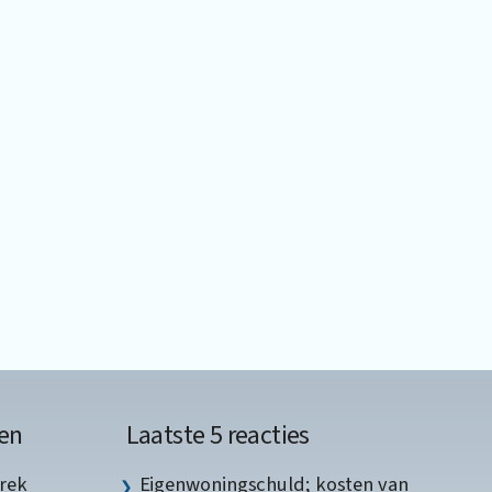
en
Laatste 5 reacties
rek
Eigenwoningschuld; kosten van