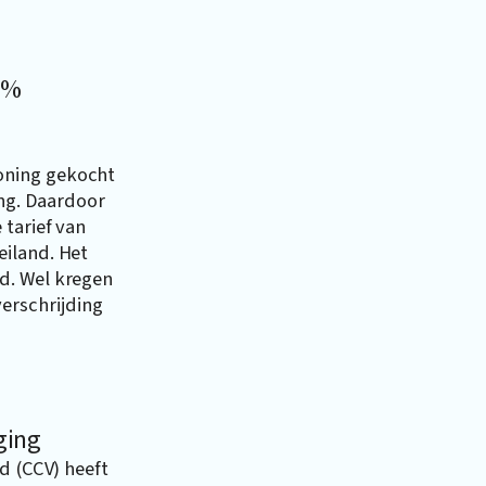
4%
oning gekocht
ing. Daardoor
tarief van
eiland. Het
d. Wel kregen
erschrijding
ging
d (CCV) heeft