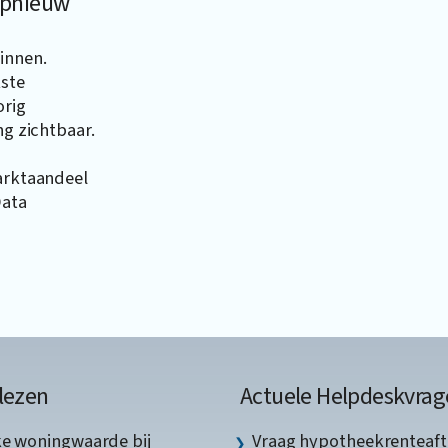
 opnieuw
innen.
kste
orig
ng zichtbaar.
marktaandeel
Data
lezen
Actuele Helpdeskvrag
ke woningwaarde bij
Vraag hypotheekrenteaft