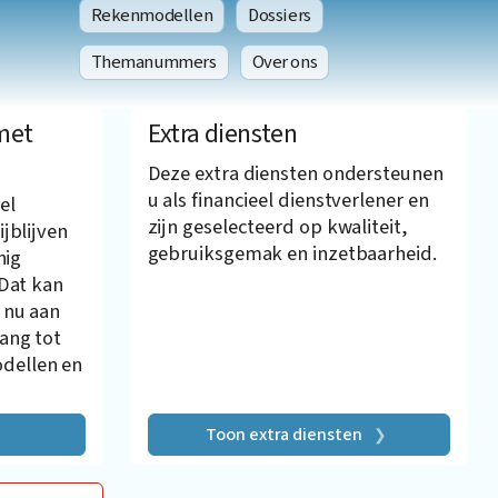
Rekenmodellen
Dossiers
Themanummers
Over ons
met
Extra diensten
Deze extra diensten ondersteunen
u als financieel dienstverlener en
el
zijn geselecteerd op kwaliteit,
ijblijven
gebruiksgemak en inzetbaarheid.
nig
 Dat kan
 nu aan
gang tot
dellen en
Toon extra diensten