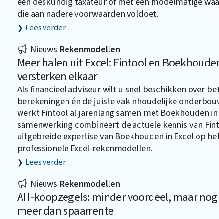
een deskundig taxateur of met een modelmatige wa
die aan nadere voorwaarden voldoet.
Lees verder…
Nieuws
Rekenmodellen
Meer halen uit Excel: Fintool en Boekhouden
versterken elkaar
Als financieel adviseur wilt u snel beschikken over b
berekeningen én de juiste vakinhoudelijke onderbo
werkt Fintool al jarenlang samen met
Boekhouden in 
samenwerking combineert de actuele kennis van Fin
uitgebreide expertise van Boekhouden in Excel op he
professionele Excel-rekenmodellen.
Lees verder…
Nieuws
Rekenmodellen
AH-koopzegels: minder voordeel, maar nog
meer dan spaarrente