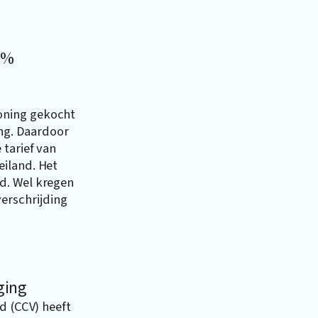
4%
oning gekocht
ing. Daardoor
tarief van
eiland. Het
d. Wel kregen
erschrijding
ging
d (CCV) heeft