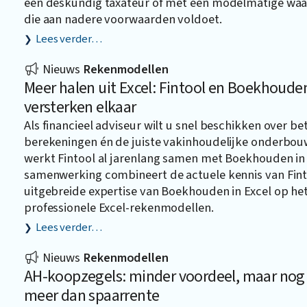
een deskundig taxateur of met een modelmatige wa
die aan nadere voorwaarden voldoet.
Lees verder…
Nieuws
Rekenmodellen
Meer halen uit Excel: Fintool en Boekhouden
versterken elkaar
Als financieel adviseur wilt u snel beschikken over b
berekeningen én de juiste vakinhoudelijke onderbo
werkt Fintool al jarenlang samen met
Boekhouden in 
samenwerking combineert de actuele kennis van Fin
uitgebreide expertise van Boekhouden in Excel op he
professionele Excel-rekenmodellen.
Lees verder…
Nieuws
Rekenmodellen
AH-koopzegels: minder voordeel, maar nog
meer dan spaarrente