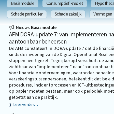
Basismodule
Consumptief krediet
Hypothecai
Schade particulier
Schade zakelijk
Vermogen
Nieuws
Basismodule
AFM DORA-update 7: van implementeren na
aantoonbaar beheersen
De AFM constateert in DORA-update 7 dat de financië
sinds de invoering van de Digital Operational Resilien
stappen heeft gezet. Tegelijkertijd verschuift de aan
zichtbaar van “implementeren” naar “aantoonbaar b
Voor financiële ondernemingen, waaronder bepaalde
verzekeringstussenpersonen, betekent dit dat beleid
procedures, incidentprocessen en ICT-uitbestedingen
op papier moeten bestaan, maar ook periodiek moe
getoetst aan de praktijk.
Lees verder…