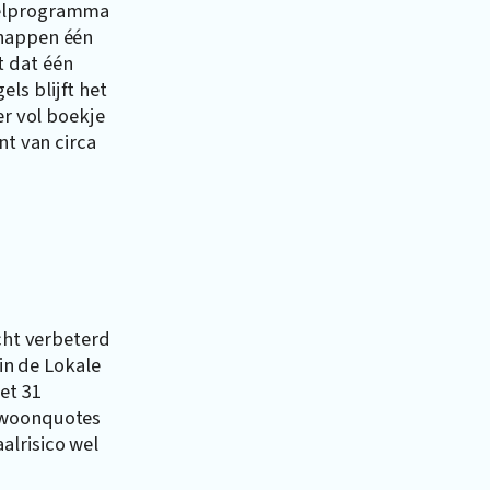
gelprogramma
chappen één
t dat één
ls blijft het
er vol boekje
nt van circa
icht verbeterd
 in de Lokale
et 31
e woonquotes
alrisico wel