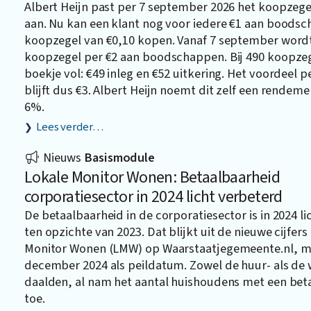
Albert Heijn past per 7 september 2026 het koopze
aan. Nu kan een klant nog voor iedere €1 aan boods
koopzegel van €0,10 kopen. Vanaf 7 september word
koopzegel per €2 aan boodschappen. Bij 490 koopzege
boekje vol: €49 inleg en €52 uitkering. Het voordeel p
blijft dus €3. Albert Heijn noemt dit zelf een rendeme
6%.
Lees verder…
Nieuws
Basismodule
Lokale Monitor Wonen: Betaalbaarheid
corporatiesector in 2024 licht verbeterd
De betaalbaarheid in de corporatiesector is in 2024 l
ten opzichte van 2023. Dat blijkt uit de nieuwe cijfers
Monitor Wonen (LMW) op
Waarstaatjegemeente.nl
, m
december 2024 als peildatum. Zowel de huur- als d
daalden, al nam het aantal huishoudens met een beta
toe.