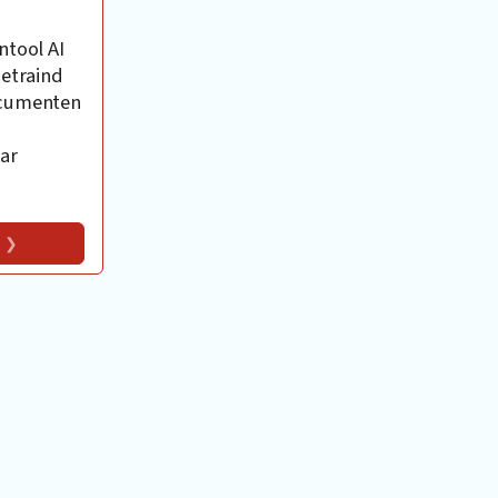
ntool AI
getraind
ocumenten
ar