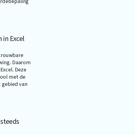
ardebepaling
 in Excel
etrouwbare
uwing. Daarom
Excel
. Deze
tool met de
t gebied van
 steeds