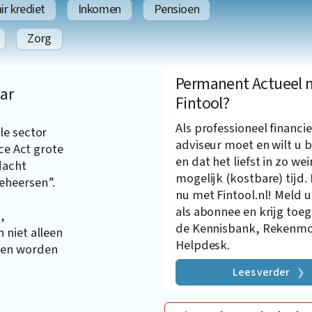
r krediet
Inkomen
Pensioen
Zorg
Permanent Actueel 
ar
Fintool?
Als professioneel financie
le sector
adviseur moet en wilt u b
ce Act grote
en dat het liefst in zo wei
dacht
mogelijk (kostbare) tijd.
eheersen”.
nu met Fintool.nl! Meld u
als abonnee en krijg toe
,
de Kennisbank, Rekenmo
 niet alleen
Helpdesk.
ten worden
Lees verder