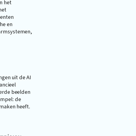
n het
het
menten
che en
larmsystemen,
ngen uit de AI
ancieel
eerde beelden
impel: de
 maken heeft.