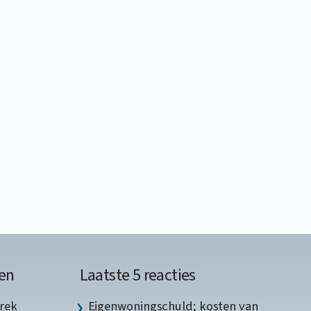
en
Laatste 5 reacties
rek
Eigenwoningschuld; kosten van