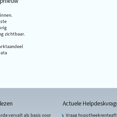
 opnieuw
innen.
kste
orig
ng zichtbaar.
marktaandeel
Data
lezen
Actuele Helpdeskvrag
de vervalt als basis voor
Vraag hypotheekrenteaft