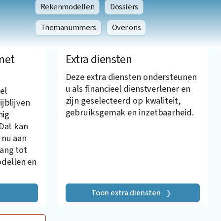
Rekenmodellen
Dossiers
Themanummers
Over ons
met
Extra diensten
Deze extra diensten ondersteunen
u als financieel dienstverlener en
el
zijn geselecteerd op kwaliteit,
ijblijven
gebruiksgemak en inzetbaarheid.
nig
 Dat kan
 nu aan
gang tot
dellen en
Toon extra diensten