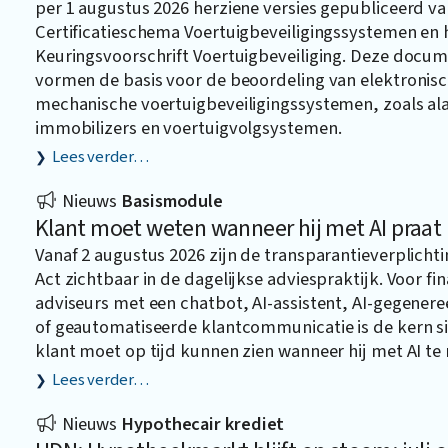
per 1 augustus 2026 herziene versies gepubliceerd va
Certificatieschema Voertuigbeveiligingssystemen en 
Keuringsvoorschrift Voertuigbeveiliging. Deze docu
vormen de basis voor de beoordeling van elektronis
mechanische voertuigbeveiligingssystemen, zoals a
immobilizers en voertuigvolgsystemen.
Lees verder…
Nieuws
Basismodule
Klant moet weten wanneer hij met AI praat
Vanaf 2 augustus 2026 zijn de transparantieverplichti
Act zichtbaar in de dagelijkse adviespraktijk. Voor fin
adviseurs met een chatbot, AI-assistent, AI-gegener
of geautomatiseerde klantcommunicatie is de kern s
klant moet op tijd kunnen zien wanneer hij met AI te
Lees verder…
Nieuws
Hypothecair krediet