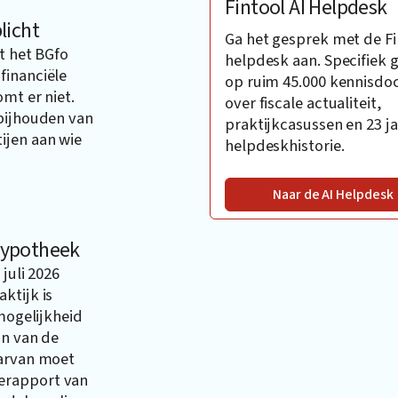
Fintool AI Helpdesk
licht
Ga het gesprek met de Fi
t het BGfo
helpdesk aan. Specifiek 
financiële
op ruim 45.000 kennisd
mt er niet.
over fiscale actualiteit,
 bijhouden van
praktijkcasussen en 23 ja
ijen aan wie
helpdeskhistorie.
Naar de AI Helpdesk
hypotheek
juli 2026
ktijk is
 mogelijkheid
an van de
aarvan moet
erapport van