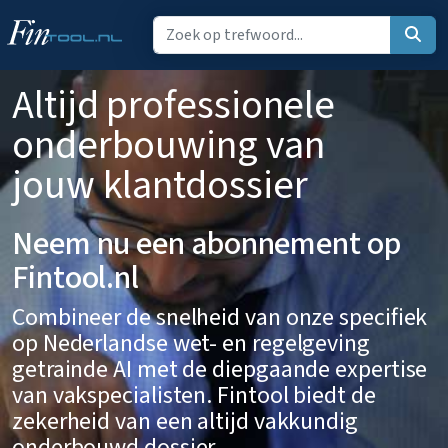
Altijd professionele
onderbouwing van
jouw klantdossier
Neem nu een abonnement op
Fintool.nl
Combineer de snelheid van onze specifiek
op Nederlandse wet- en regelgeving
getrainde AI met de diepgaande expertise
van vakspecialisten. Fintool biedt de
zekerheid van een altijd vakkundig
onderbouwd dossier.