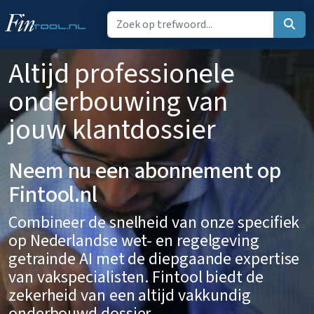
Altijd professionele
onderbouwing van
jouw klantdossier
Neem nu een abonnement op
Fintool.nl
Combineer de snelheid van onze specifiek
op Nederlandse wet- en regelgeving
getrainde AI met de diepgaande expertise
van vakspecialisten. Fintool biedt de
zekerheid van een altijd vakkundig
onderbouwd dossier.