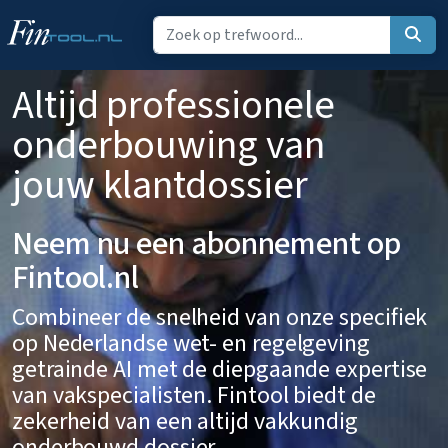
Altijd professionele
onderbouwing van
jouw klantdossier
Neem nu een abonnement op
Fintool.nl
Combineer de snelheid van onze specifiek
op Nederlandse wet- en regelgeving
getrainde AI met de diepgaande expertise
van vakspecialisten. Fintool biedt de
zekerheid van een altijd vakkundig
onderbouwd dossier.