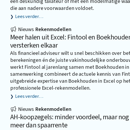
een deskundig taxateur of met een modelmatige wa
die aan nadere voorwaarden voldoet.
Lees verder…
Nieuws
Rekenmodellen
Meer halen uit Excel: Fintool en Boekhouden
versterken elkaar
Als financieel adviseur wilt u snel beschikken over b
berekeningen én de juiste vakinhoudelijke onderbo
werkt Fintool al jarenlang samen met
Boekhouden in 
samenwerking combineert de actuele kennis van Fin
uitgebreide expertise van Boekhouden in Excel op he
professionele Excel-rekenmodellen.
Lees verder…
Nieuws
Rekenmodellen
AH-koopzegels: minder voordeel, maar nog
meer dan spaarrente