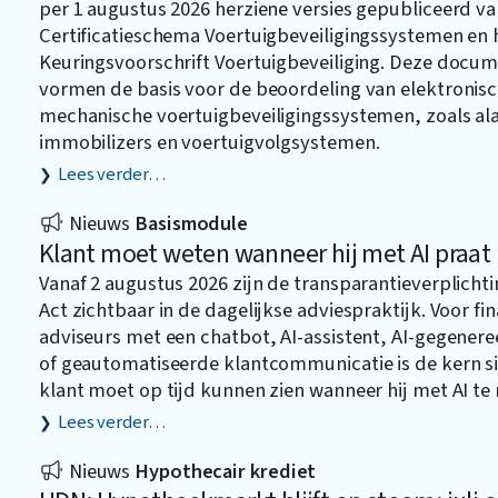
per 1 augustus 2026 herziene versies gepubliceerd va
Certificatieschema Voertuigbeveiligingssystemen en 
Keuringsvoorschrift Voertuigbeveiliging. Deze docu
vormen de basis voor de beoordeling van elektronis
mechanische voertuigbeveiligingssystemen, zoals a
immobilizers en voertuigvolgsystemen.
Lees verder…
Nieuws
Basismodule
Klant moet weten wanneer hij met AI praat
Vanaf 2 augustus 2026 zijn de transparantieverplichti
Act zichtbaar in de dagelijkse adviespraktijk. Voor fin
adviseurs met een chatbot, AI-assistent, AI-gegener
of geautomatiseerde klantcommunicatie is de kern s
klant moet op tijd kunnen zien wanneer hij met AI te
Lees verder…
Nieuws
Hypothecair krediet