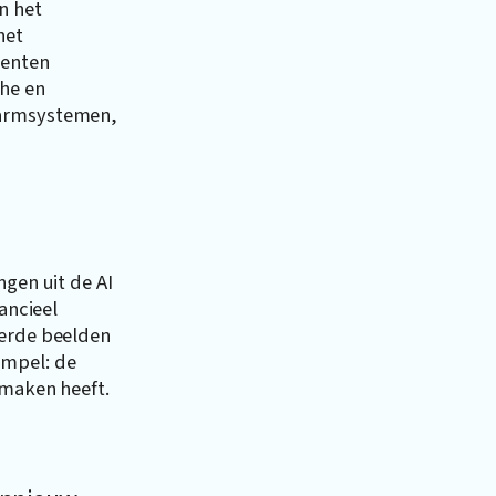
n het
het
menten
che en
larmsystemen,
ngen uit de AI
ancieel
eerde beelden
impel: de
 maken heeft.