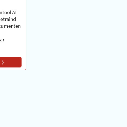
ntool AI
getraind
ocumenten
ar