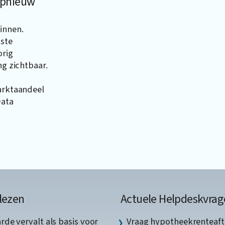
 opnieuw
innen.
kste
orig
ng zichtbaar.
marktaandeel
Data
lezen
Actuele Helpdeskvrag
de vervalt als basis voor
Vraag hypotheekrenteaft