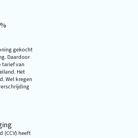
4%
oning gekocht
ing. Daardoor
tarief van
eiland. Het
d. Wel kregen
erschrijding
ging
d (CCV) heeft