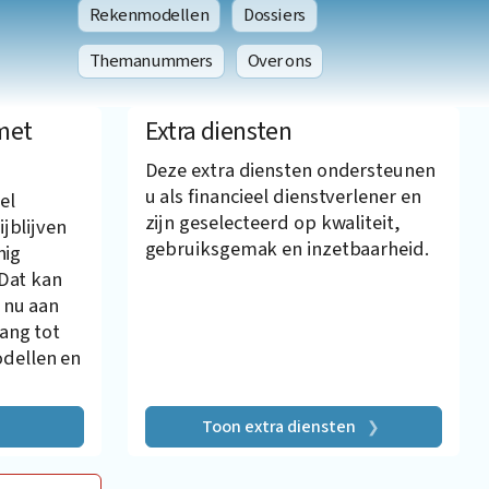
Rekenmodellen
Dossiers
Themanummers
Over ons
met
Extra diensten
Deze extra diensten ondersteunen
u als financieel dienstverlener en
el
zijn geselecteerd op kwaliteit,
ijblijven
gebruiksgemak en inzetbaarheid.
nig
 Dat kan
 nu aan
gang tot
dellen en
Toon extra diensten