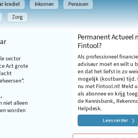
r krediet
Inkomen
Pensioen
Zorg
Permanent Actueel 
ar
Fintool?
Als professioneel financie
le sector
adviseur moet en wilt u b
ce Act grote
en dat het liefst in zo wei
dacht
mogelijk (kostbare) tijd.
eheersen”.
nu met Fintool.nl! Meld u
als abonnee en krijg toe
,
de Kennisbank, Rekenmo
 niet alleen
Helpdesk.
ten worden
Lees verder