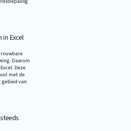
ardebepaling
 in Excel
etrouwbare
uwing. Daarom
Excel
. Deze
tool met de
t gebied van
 steeds