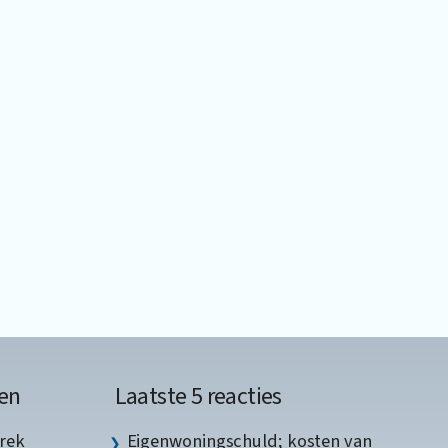
en
Laatste 5 reacties
rek
Eigenwoningschuld; kosten van