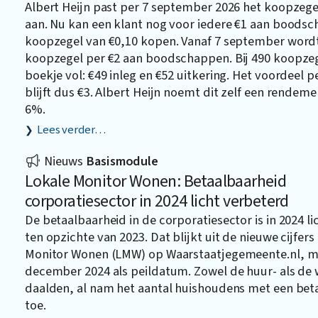
Albert Heijn past per 7 september 2026 het koopze
aan. Nu kan een klant nog voor iedere €1 aan boods
koopzegel van €0,10 kopen. Vanaf 7 september word
koopzegel per €2 aan boodschappen. Bij 490 koopzege
boekje vol: €49 inleg en €52 uitkering. Het voordeel p
blijft dus €3. Albert Heijn noemt dit zelf een rendeme
6%.
Lees verder…
Nieuws
Basismodule
Lokale Monitor Wonen: Betaalbaarheid
corporatiesector in 2024 licht verbeterd
De betaalbaarheid in de corporatiesector is in 2024 l
ten opzichte van 2023. Dat blijkt uit de nieuwe cijfers
Monitor Wonen (LMW) op
Waarstaatjegemeente.nl
, m
december 2024 als peildatum. Zowel de huur- als d
daalden, al nam het aantal huishoudens met een beta
toe.