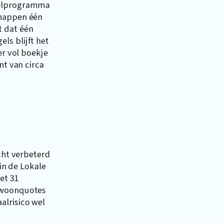
gelprogramma
chappen één
t dat één
ls blijft het
er vol boekje
nt van circa
icht verbeterd
 in de Lokale
et 31
e woonquotes
alrisico wel