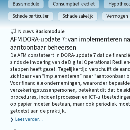
Basismodule
Consumptief krediet
Hypothecai
Schade particulier
Schade zakelijk
Vermogen
Nieuws
Basismodule
AFM DORA-update 7: van implementeren na
aantoonbaar beheersen
De AFM constateert in DORA-update 7 dat de financië
sinds de invoering van de Digital Operational Resilien
stappen heeft gezet. Tegelijkertijd verschuift de aan
zichtbaar van “implementeren” naar “aantoonbaar b
Voor financiële ondernemingen, waaronder bepaalde
verzekeringstussenpersonen, betekent dit dat beleid
procedures, incidentprocessen en ICT-uitbestedingen
op papier moeten bestaan, maar ook periodiek moe
getoetst aan de praktijk.
Lees verder…