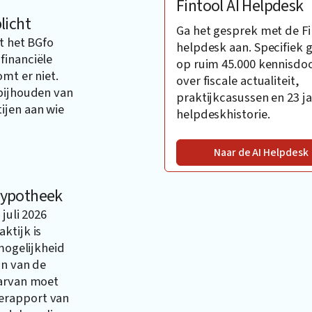
Fintool AI Helpdesk
licht
Ga het gesprek met de Fi
t het BGfo
helpdesk aan. Specifiek 
financiële
op ruim 45.000 kennisd
mt er niet.
over fiscale actualiteit,
 bijhouden van
praktijkcasussen en 23 ja
ijen aan wie
helpdeskhistorie.
Naar de AI Helpdesk
hypotheek
juli 2026
ktijk is
 mogelijkheid
an van de
aarvan moet
erapport van