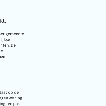
kt,
per gemeente
lijkse
enten. De
ke
nen
taat op de
kregen woning
ing, en pas