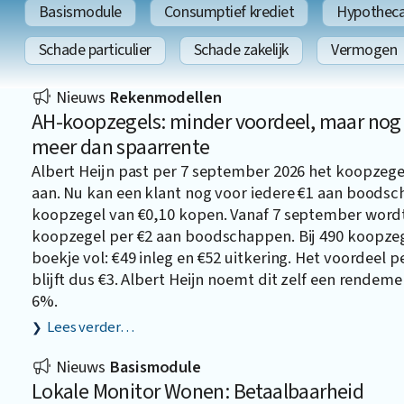
Basismodule
Consumptief krediet
Hypothecai
Schade particulier
Schade zakelijk
Vermogen
Nieuws
Rekenmodellen
AH-koopzegels: minder voordeel, maar nog
meer dan spaarrente
Albert Heijn past per 7 september 2026 het koopze
aan. Nu kan een klant nog voor iedere €1 aan boods
koopzegel van €0,10 kopen. Vanaf 7 september word
koopzegel per €2 aan boodschappen. Bij 490 koopzege
boekje vol: €49 inleg en €52 uitkering. Het voordeel p
blijft dus €3. Albert Heijn noemt dit zelf een rendeme
6%.
Lees verder…
Nieuws
Basismodule
Lokale Monitor Wonen: Betaalbaarheid