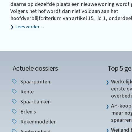
daarna op dezelfde plaats een nieuwe woning wordt
Volgens het hof wordt dan niet voldaan aan het
hoofdverblijfcriterium van artikel 15, lid 1, onderdee
Lees verder…
Actuele dossiers
Top 5 ge
Spaarpunten
Werkelij
eerste o
Rente
overbede
Spaarbanken
AH-koopz
Erfenis
maar nog
spaarren
Rekenmodellen
Weiland 
Aanhorigheid