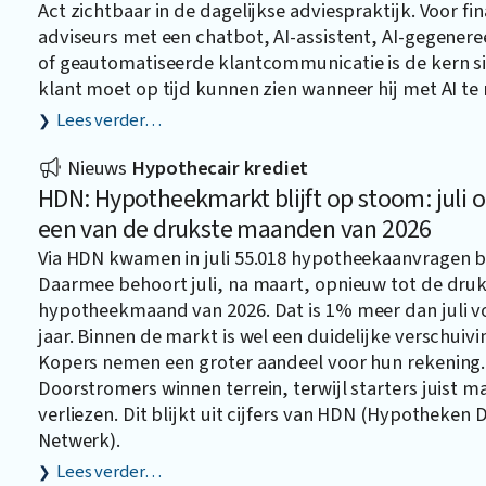
Act zichtbaar in de dagelijkse adviespraktijk. Voor fin
adviseurs met een chatbot, AI-assistent, AI-gegener
of geautomatiseerde klantcommunicatie is de kern s
klant moet op tijd kunnen zien wanneer hij met AI te
Lees verder…
Nieuws
Hypothecair krediet
HDN: Hypotheekmarkt blijft op stoom: juli
een van de drukste maanden van 2026
Via HDN kwamen in juli 55.018 hypotheekaanvragen b
Daarmee behoort juli, na maart, opnieuw tot de dru
hypotheekmaand van 2026. Dat is 1% meer dan juli v
jaar. Binnen de markt is wel een duidelijke verschuivi
Kopers nemen een groter aandeel voor hun rekening.
Doorstromers winnen terrein, terwijl starters juist 
verliezen. Dit blijkt uit cijfers van HDN (Hypotheken 
Netwerk).
Lees verder…