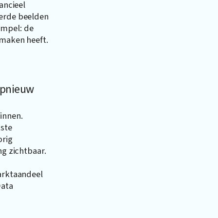
ancieel
eerde beelden
impel: de
 maken heeft.
 opnieuw
innen.
kste
orig
ng zichtbaar.
marktaandeel
Data