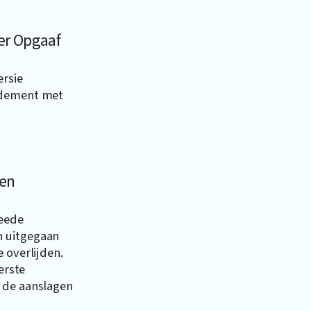
er Opgaaf
ersie
endement met
den
weede
n uitgegaan
 overlijden.
erste
 de aanslagen