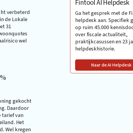
Fintool AI Helpdesk
icht verbeterd
Ga het gesprek met de Fi
 in de Lokale
helpdesk aan. Specifiek 
et 31
op ruim 45.000 kennisd
e woonquotes
over fiscale actualiteit,
alrisico wel
praktijkcasussen en 23 ja
helpdeskhistorie.
Naar de AI Helpdesk
4%
oning gekocht
ing. Daardoor
tarief van
eiland. Het
d. Wel kregen