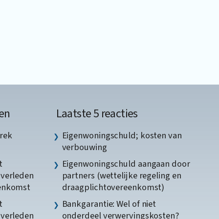
en
Laatste 5 reacties
rek
Eigenwoningschuld; kosten van
verbouwing
t
Eigenwoningschuld aangaan door
gverleden
partners (wettelijke regeling en
eenkomst
draagplichtovereenkomst)
t
Bankgarantie: Wel of niet
gverleden
onderdeel verwervingskosten?