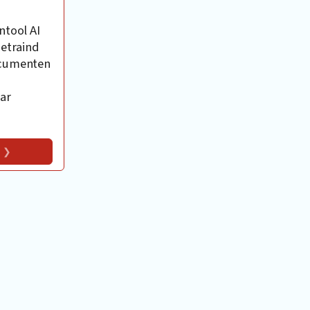
ntool AI
getraind
ocumenten
ar