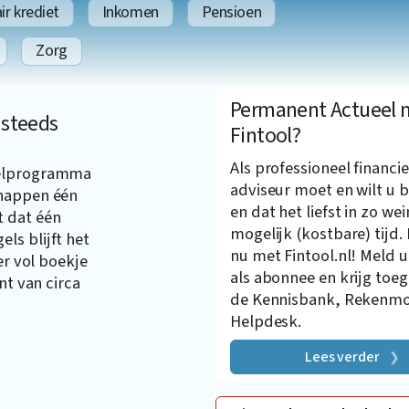
r krediet
Inkomen
Pensioen
Zorg
Permanent Actueel 
 steeds
Fintool?
Als professioneel financie
gelprogramma
adviseur moet en wilt u b
chappen één
en dat het liefst in zo wei
t dat één
mogelijk (kostbare) tijd.
ls blijft het
nu met Fintool.nl! Meld u
er vol boekje
als abonnee en krijg toe
nt van circa
de Kennisbank, Rekenmo
Helpdesk.
Lees verder