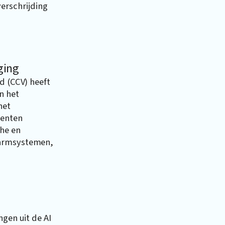
erschrijding
ging
d (CCV) heeft
n het
het
menten
che en
larmsystemen,
ngen uit de AI