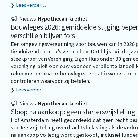
Lees verder…
Nieuws
Hypothecair krediet
Bouwleges 2026: gemiddelde stijging beper
verschillen blijven fors
Een omgevingsvergunning voor bouwen kan in 2026 
tienduizenden euro’s verschillen. Dat blijkt uit de jaar
steekproef van Vereniging Eigen Huis onder 39 geme
vereniging pleit opnieuw voor een verplichte landelij
rekenmethode voor bouwleges, zodat inwoners kun
controleren waarvoor zij betalen.
Lees verder…
Nieuws
Hypothecair krediet
Sloop na aankoop: geen startersvrijstelling
Hof Amsterdam heeft geoordeeld dat geen recht bes
startersvrijstelling overdrachtsbelasting als de ver
na aankoop volledig wordt gesloopt, inclusief funder