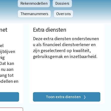
Rekenmodellen
Dossiers
Themanummers
Over ons
met
Extra diensten
Deze extra diensten ondersteunen
u als financieel dienstverlener en
el
zijn geselecteerd op kwaliteit,
ijblijven
gebruiksgemak en inzetbaarheid.
nig
 Dat kan
 nu aan
gang tot
dellen en
Toon extra diensten