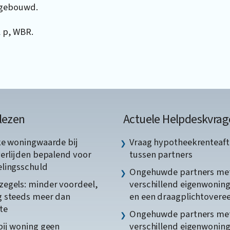
 gebouwd.
l p, WBR.
lezen
Actuele Helpdeskvrag
ke woningwaarde bij
Vraag hypotheekrenteaft
verlijden bepalend voor
tussen partners
lingsschuld
Ongehuwde partners me
egels: minder voordeel,
verschillend eigenwonin
 steeds meer dan
en een draagplichtover
te
Ongehuwde partners me
bij woning geen
verschillend eigenwonin