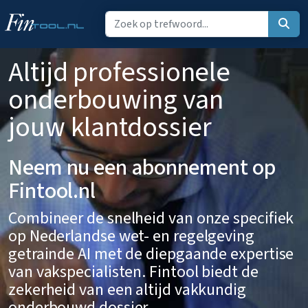
Altijd professionele
onderbouwing van
jouw klantdossier
Neem nu een abonnement op
Fintool.nl
Combineer de snelheid van onze specifiek
op Nederlandse wet- en regelgeving
getrainde AI met de diepgaande expertise
van vakspecialisten. Fintool biedt de
zekerheid van een altijd vakkundig
onderbouwd dossier.